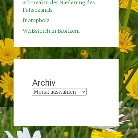
arborea) in der Niederung des
Fuhsekanals
Biotopholz
Weißstorch in Broitzem
Archiv
A
r
c
h
i
v