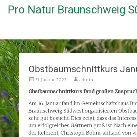
Pro Natur Braunschweig 
Zum
Inhalt
springen
Obstbaumschnittkurs Jan
31. Januar 2023
admin
Obstbaumschnittkurs fand großen Zuspruc
Am 16. Januar fand im Gemeinschaftshaus Bro
Braunschweig Südwest organisierten Obstbau
sehr gut besucht. Dies zeigt, dass das Inter
um erfolgreiches Gärtnern groß ist. Nach ein
der Referent, Christoph Böhm, anhand von vi