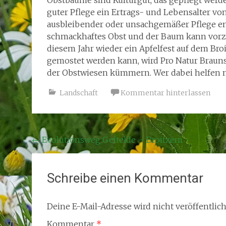
Obstbäume sind Kulturgut, das gepflegt werde
guter Pflege ein Ertrags- und Lebensalter vo
ausbleibender oder unsachgemäßer Pflege en
schmackhaftes Obst und der Baum kann vorzei
diesem Jahr wieder ein Apfelfest auf dem Bro
gemostet werden kann, wird Pro Natur Brauns
der Obstwiesen kümmern. Wer dabei helfen m
Landschaft
Kommentar hinterlassen
Beitragsnavigation
←
Evolutionsweg Geitelde – Broitzem
Schreibe einen Kommentar
Deine E-Mail-Adresse wird nicht veröffentlich
Kommentar
*