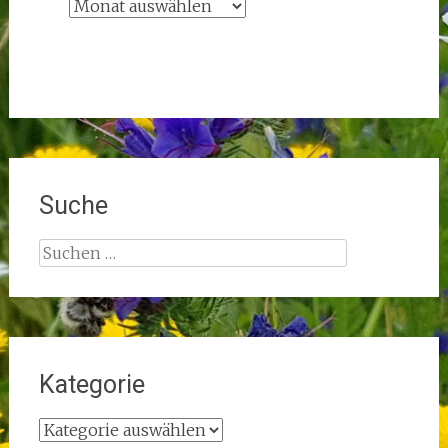
A
r
c
h
i
v
Suche
Suchen
nach:
Kategorie
Kategorie